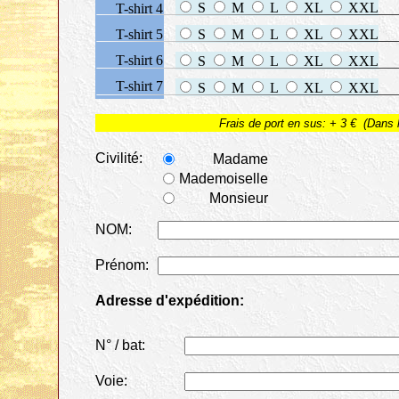
S
M
L
XL
XXL
T-shirt 4
T-shirt 5
S
M
L
XL
XXL
T-shirt 6
S
M
L
XL
XXL
T-shirt 7
S
M
L
XL
XXL
Frais de port en sus: + 3 € (Dans
Civilité:
Madame
Mademoiselle
Monsieur
NOM:
Prénom:
Adresse d'expédition:
N° / bat:
Voie: