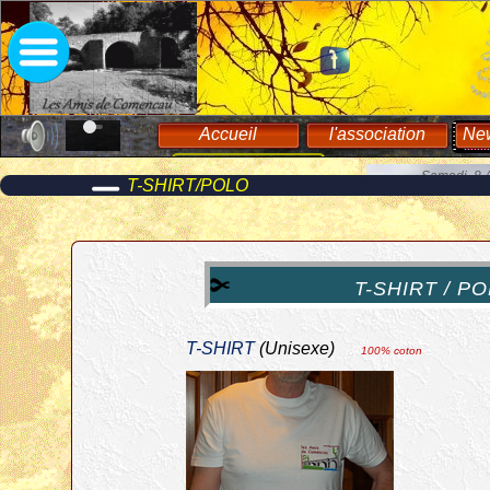
Accueil
l'association
New
Boutique
Contacts
Samedi, 8 
T-SHIRT/POLO
T-SHIRT / PO
T-SHIRT
(Unisexe)
100% coton
ancestr