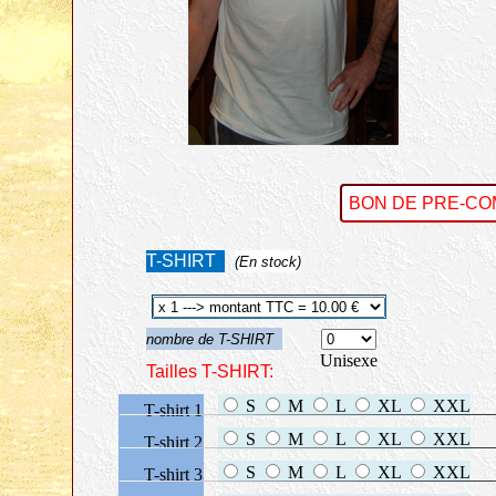
Moyra
a
BON DE PRE-COM
Un pat
T-SHIRT
(En stock)
art de
nombre de T-SHIRT
Unisexe
Tailles T-SHIRT:
S
M
L
XL
XXL
T-shirt 1
S
M
L
XL
XXL
T-shirt 2
S
M
L
XL
XXL
T-shirt 3