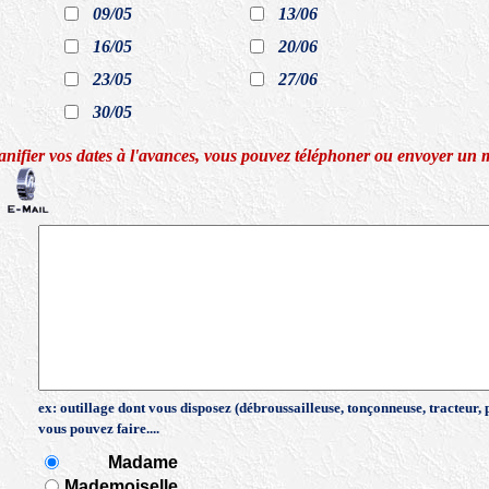
09/05
13/06
16/05
20/06
23/05
27/06
30/05
anifier vos dates à l'avances, vous pouvez téléphoner ou envoyer un 
ex: outillage dont vous disposez (débroussailleuse, tonçonneuse, tracteur, pe
vous pouvez faire....
Madame
Mademoiselle